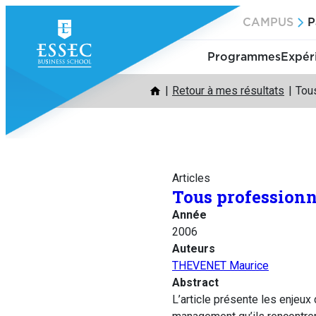
Aller
CAMPUS
P
au
contenu
Programmes
Expér
Retour à mes résultats
Tou
Articles
Tous professionn
Année
2006
Auteurs
THEVENET Maurice
Abstract
L’article présente les enjeu