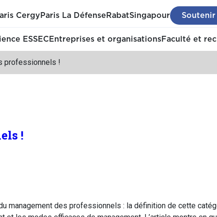
aris Cergy
Paris La Défense
Rabat
Singapour
Soutenir
ience ESSEC
Entreprises et organisations
Faculté et re
s professionnels !
els !
x du management des professionnels : la définition de cette caté