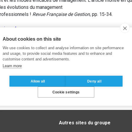
nt et les modes efficaces de management. L’article montre en 
 des évolutions du management
rofessionnels !
Revue Française de Gestion
, pp. 15-34.
ssionnels
About cookies on this site
We use cookies to collect and analyse information on site performance
and usage, to provide social media features and to enhance and
customise content and advertisements.
Learn more
Allow all
Deny all
Cookie settings
Autres sites du groupe