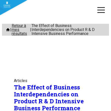
Aller
Retour à
The Effect of Business
mes
Interdependencies on Product R & D
au
résultats
Intensive Business Performance
contenu
Articles
The Effect of Business
Interdependencies on
Product R & D Intensive
Business Performance