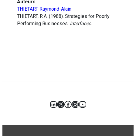
Auteurs
THIETART Raymond-Alain
THIETART, R.A. (1988). Strategies for Poorly
Performing Businesses.
Interfaces
.
LinkedIn
X
Facebook
Instagram
YouTube