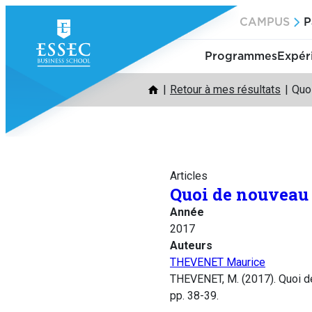
Aller
CAMPUS
P
au
contenu
Programmes
Expér
Retour à mes résultats
Quoi
Articles
Quoi de nouveau 
Année
2017
Auteurs
THEVENET Maurice
THEVENET, M. (2017). Quoi d
pp. 38-39.