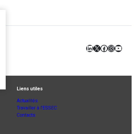
LinkedIn
X
Facebook
Instagr
YouT
Liens utiles
Actualités
Travailler à l’ESSEC
Contacts