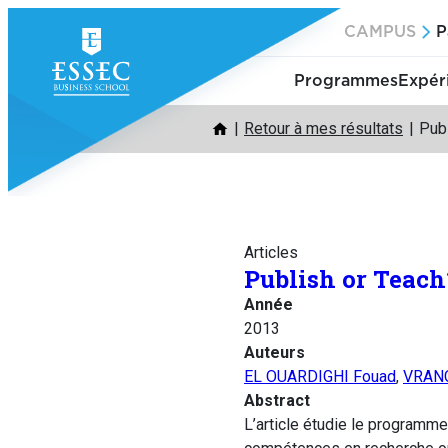
Aller
CAMPUS
P
au
contenu
Programmes
Expér
Retour à mes résultats
Publ
Articles
Publish or Teach
Année
2013
Auteurs
EL OUARDIGHI Fouad
,
VRAN
Abstract
L’article étudie le programme