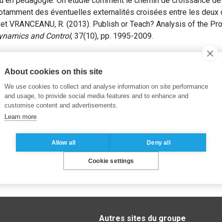
u en pédagogie. On étudie comment le chemin de croissance d
 notamment des éventuelles externalités croisées entre les deu
et VRANCEANU, R. (2013). Publish or Teach? Analysis of the Pr
ynamics and Control
, 37(10), pp. 1995-2009.
 de compétence
,
Management du corps professoral
,
Recherche
About cookies on this site
We use cookies to collect and analyse information on site performance
and usage, to provide social media features and to enhance and
customise content and advertisements.
Learn more
Allow all
Deny all
Cookie settings
Autres sites du groupe