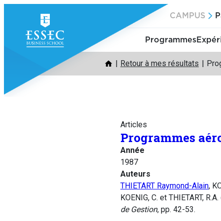
Aller
CAMPUS
P
au
contenu
Programmes
Expér
Retour à mes résultats
Prog
Articles
Programmes aéros
Année
1987
Auteurs
THIETART Raymond-Alain
, K
KOENIG, C. et THIETART, R.A. 
de Gestion
, pp. 42-53.