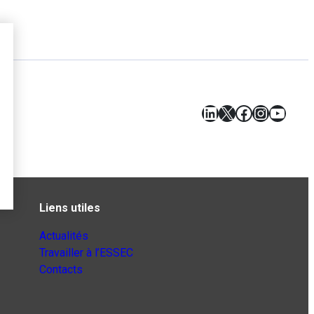
LinkedIn
X
Facebook
Instagr
YouT
Liens utiles
Actualités
Travailler à l’ESSEC
Contacts