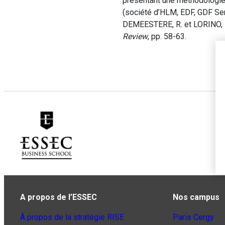
présentant une méthodologie
(société d’HLM, EDF, GDF Ser
DEMEESTERE, R. et LORINO, P
Review
, pp. 58-63.
A propos de l’ESSEC
Nos campus
À propos de la stratégie RISE
Paris Cergy