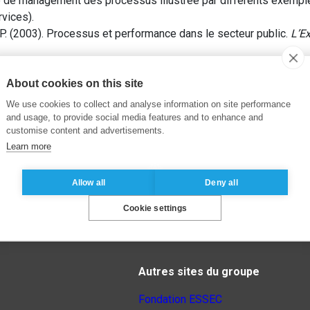
 de management des processus illustrée par différents exemple
vices).
. (2003). Processus et performance dans le secteur public.
L’E
About cookies on this site
We use cookies to collect and analyse information on site performance
and usage, to provide social media features and to enhance and
customise content and advertisements.
Learn more
Allow all
Deny all
Cookie settings
Autres sites du groupe
Fondation ESSEC