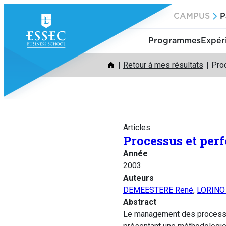
Aller
CAMPUS
P
au
contenu
Programmes
Expér
Retour à mes résultats
Pro
Articles
Processus et per
Année
2003
Auteurs
DEMEESTERE René
,
LORINO 
Abstract
Le management des processus 