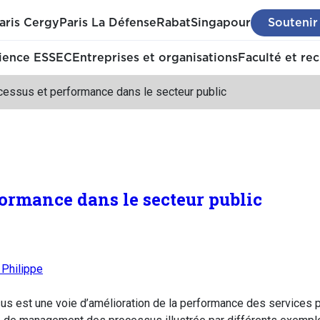
aris Cergy
Paris La Défense
Rabat
Singapour
Soutenir
ience ESSEC
Entreprises et organisations
Faculté et re
cessus et performance dans le secteur public
formance dans le secteur public
Philippe
est une voie d’amélioration de la performance des services pub