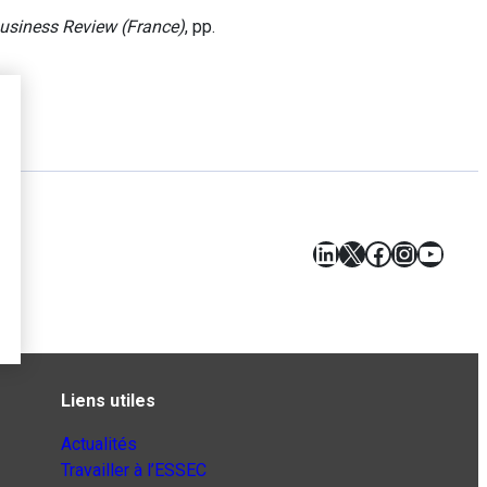
usiness Review (France)
, pp.
LinkedIn
X
Facebook
Instagr
YouT
Liens utiles
Actualités
Travailler à l’ESSEC