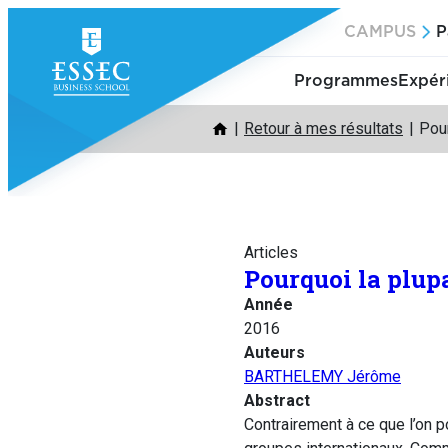
Aller
CAMPUS
P
au
contenu
Programmes
Expér
Retour à mes résultats
Pour
Articles
Pourquoi la plupa
Année
2016
Auteurs
BARTHELEMY Jérôme
Abstract
Contrairement à ce que l’on p