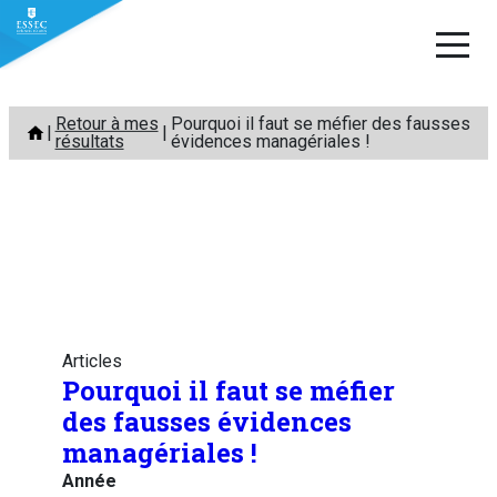
Aller
Retour à mes
Pourquoi il faut se méfier des fausses
au
résultats
évidences managériales !
contenu
Articles
Pourquoi il faut se méfier
des fausses évidences
managériales !
Année