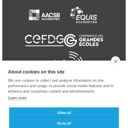
About cookies on this site
We use cookies to collect and analyse information on site
performance and usage, to provide social media features and to
enhance and customise content and advertisements.
Learn more
Allow all
© 2024 ESSEC
Mentions légales
–
Protection
Deny all
Business School
des données personnelles