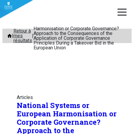
National Systems or European
Harmonisation or Corporate Governance?
Aller
Retour à
Approach to the Consequences of the
mes
au
Application of Corporate Governance
résultats
Principles During a Takeover Bid in the
contenu
European Union
Articles
National Systems or
European Harmonisation or
Corporate Governance?
Approach to the