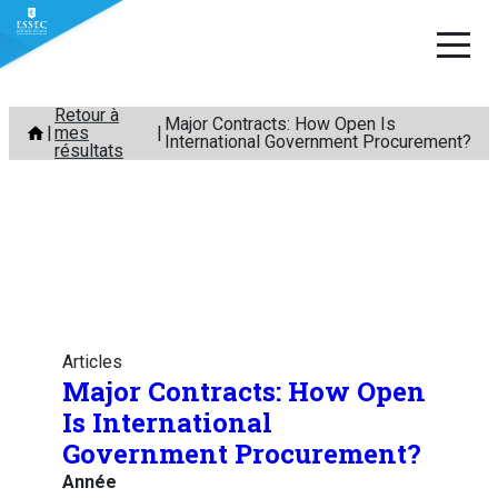
Aller
Retour à
Major Contracts: How Open Is
mes
au
International Government Procurement?
résultats
contenu
Articles
Major Contracts: How Open
Is International
Government Procurement?
Année