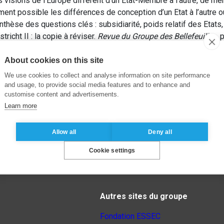
 visions de l’Europe diffèrent d’un Etat-Membre à l’autre, de mê
ment possible les différences de conception d’un Etat à l’autre o
 synthèse des questions clés : subsidiarité, poids relatif des Etat
icht II : la copie à réviser.
Revue du Groupe des Bellefeuilles
, 
About cookies on this site
We use cookies to collect and analyse information on site performance
and usage, to provide social media features and to enhance and
customise content and advertisements.
Learn more
Allow all
Deny all
Cookie settings
Autres sites du groupe
Fondation ESSEC