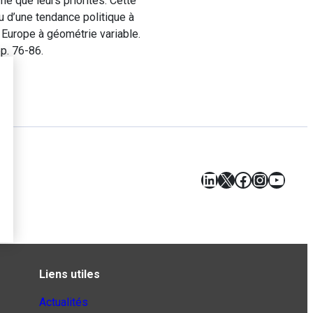
me que leurs priorités. Cette
u d’une tendance politique à
s, Europe à géométrie variable.
pp. 76-86.
LinkedIn
X
Facebook
Instagr
YouT
Liens utiles
Actualités