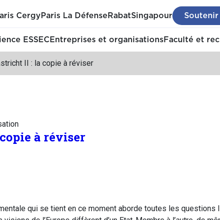
aris Cergy
Paris La Défense
Rabat
Singapour
Soutenir
ience ESSEC
Entreprises et organisations
Faculté et re
tricht II : la copie à réviser
sation
 copie à réviser
entale qui se tient en ce moment aborde toutes les questions li