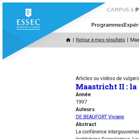
Aller
CAMPUS
P
au
contenu
Programmes
Expér
Retour à mes résultats
Maas
Articles ou vidéos de vulgari
Maastricht II : la
Année
1997
Auteurs
DE BEAUFORT Viviane
Abstract
La conférence intergouvernem