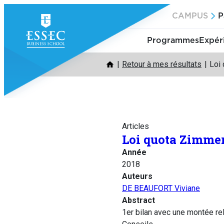
Aller
CAMPUS
P
au
contenu
Programmes
Expér
Retour à mes résultats
Loi
Articles
Loi quota Zimmer
Année
2018
Auteurs
DE BEAUFORT Viviane
Abstract
1er bilan avec une montée rela