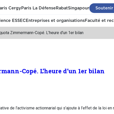
aris Cergy
Paris La Défense
Rabat
Singapour
Soutenir
ience ESSEC
Entreprises et organisations
Faculté et re
 quota Zimmermann-Copé. L’heure d’un 1er bilan
mann-Copé. L’heure d’un 1er bilan
tive de l’activisme actionnarial qui s’ajoute à l’effet de la loi e