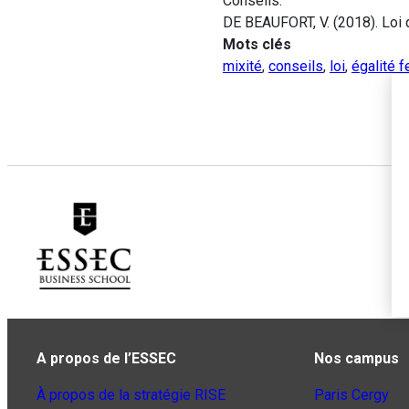
Conseils.
DE BEAUFORT, V. (2018). Loi 
Mots clés
mixité
,
conseils
,
loi
,
égalité
A propos de l’ESSEC
Nos campus
À propos de la stratégie RISE
Paris Cergy