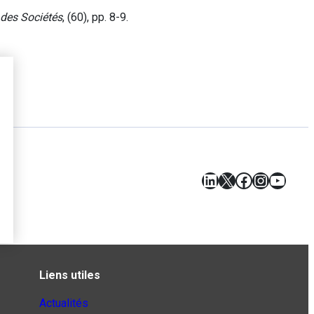
 des Sociétés
, (60), pp. 8-9.
LinkedIn
X
Facebook
Instagr
YouT
Liens utiles
Actualités