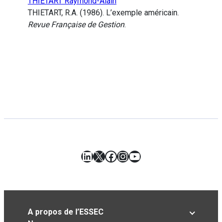
THIETART Raymond-Alain
THIETART, R.A. (1986). L’exemple américain.
Revue Française de Gestion
.
LinkedIn
X
Facebook
Instagram
YouTube
A propos de l’ESSEC