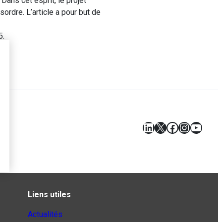
Dans cet esprit, le projet
ordre. L’article a pour but de
5.
LinkedIn
X
Facebook
Instagr
YouT
Liens utiles
Actualités