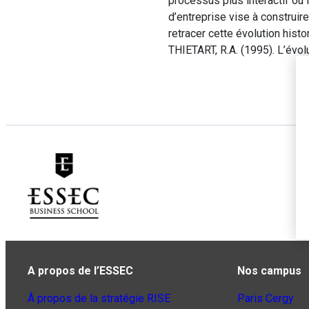
processus plus interactif ou 
d’entreprise vise à construir
retracer cette évolution histo
THIETART, R.A. (1995). L’évolu
A propos de l’ESSEC
Nos campus
À propos de la stratégie RISE
Paris Cergy