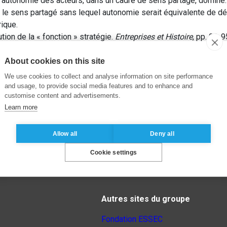
l’autonomie des acteurs, dans un cadre de sens partagé, domine. 
e le sens partagé sans lequel autonomie serait équivalente de dés
rique.
tion de la « fonction » stratégie.
Entreprises et Histoire
, pp. 91-9
About cookies on this site
We use cookies to collect and analyse information on site performance
and usage, to provide social media features and to enhance and
customise content and advertisements.
Learn more
Allow all
Deny all
Cookie settings
Autres sites du groupe
Fondation ESSEC