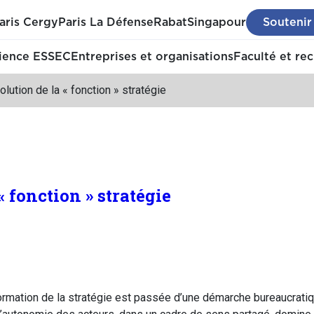
aris Cergy
Paris La Défense
Rabat
Singapour
Soutenir
ience ESSEC
Entreprises et organisations
Faculté et re
olution de la « fonction » stratégie
« fonction » stratégie
formation de la stratégie est passée d’une démarche bureaucratiq