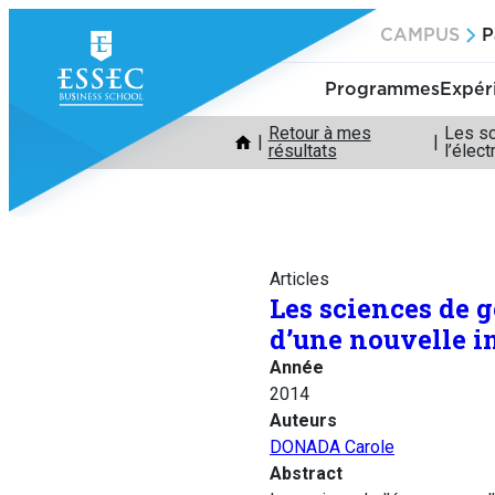
Aller
CAMPUS
P
au
contenu
Programmes
Expér
Retour à mes
Les sc
résultats
l’élec
Articles
Les sciences de g
d’une nouvelle in
Année
2014
Auteurs
DONADA Carole
Abstract