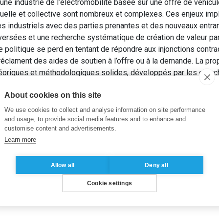
ne industrie de l’électromobilité basée sur une offre de véhicu
duelle et collective sont nombreux et complexes. Ces enjeux impl
es industriels avec des parties prenantes et des nouveaux entra
eversées et une recherche systématique de création de valeur par l
e politique se perd en tentant de répondre aux injonctions contra
éclament des aides de soutien à l’offre ou à la demande. La pro
héoriques et méthodologiques solides, développés par les cher
itique à développer une industrie de l’électromobilité 2.0 pour le
About cookies on this site
ces de gestion, boussole du politique. Étude sur l’émergence d’
aise de Gestion
, 245(8), pp. 35-54.
We use cookies to collect and analyse information on site performance
and usage, to provide social media features and to enhance and
customise content and advertisements.
Learn more
Allow all
Deny all
Cookie settings