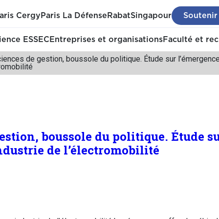
aris Cergy
Paris La Défense
Rabat
Singapour
Soutenir
ience ESSEC
Entreprises et organisations
Faculté et re
iences de gestion, boussole du politique. Étude sur l’émergence
tromobilité
estion, boussole du politique. Étude s
dustrie de l’électromobilité