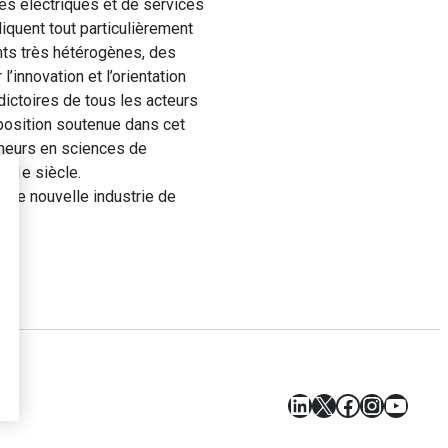
les électriques et de services
iquent tout particulièrement
nts très hétérogènes, des
’innovation et l’orientation
dictoires de tous les acteurs
position soutenue dans cet
cheurs en sciences de
 21e siècle.
une nouvelle industrie de
LinkedIn
X
Facebook
Instagr
YouT