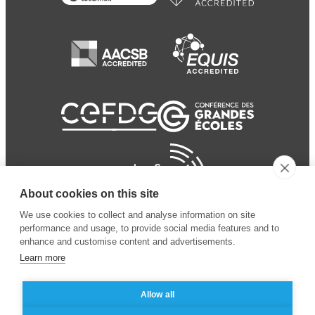
About cookies on this site
We use cookies to collect and analyse information on site
performance and usage, to provide social media features and to
enhance and customise content and advertisements.
Learn more
Allow all
© 2024 ESSEC
Mentions légales
–
Protection