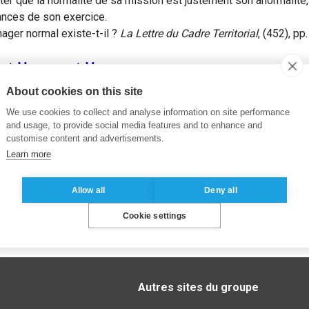
er que la normalité de sa mission est justement son anormalité, 
tances de son exercice.
ger normal existe-t-il ?
La Lettre du Cadre Territorial
, (452), pp
ent
,
Management
,
Manager
About cookies on this site
We use cookies to collect and analyse information on site performance
and usage, to provide social media features and to enhance and
customise content and advertisements.
Learn more
Allow all
Deny all
Cookie settings
Autres sites du groupe