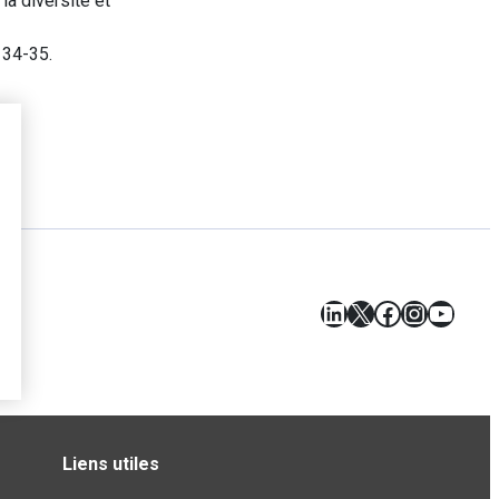
la diversité et
. 34-35.
LinkedIn
X
Facebook
Instagr
YouT
Liens utiles