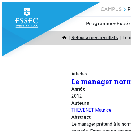
Aller
CAMPUS
P
au
contenu
Programmes
Expér
Retour à mes résultats
Le m
Articles
Le manager norma
Année
2012
Auteurs
THEVENET Maurice
Abstract
Le manager prétend à la norma