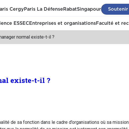
aris Cergy
Paris La Défense
Rabat
Singapour
Soutenir
ience ESSEC
Entreprises et organisations
Faculté et re
anager normal existe-t-il ?
l existe-t-il ?
lité de sa fonction dans le cadre d’organisations où sa mission 