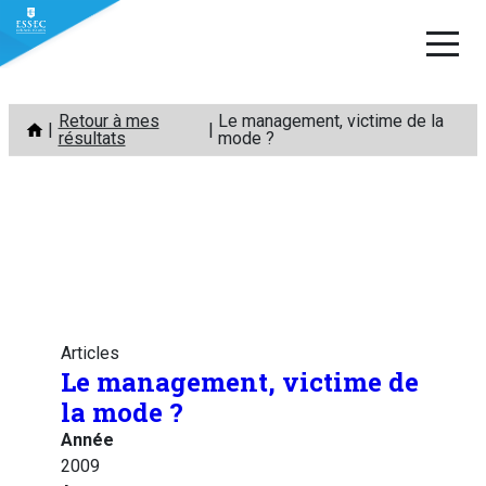
Aller
Retour à mes
Le management, victime de la
au
résultats
mode ?
contenu
Articles
Le management, victime de
la mode ?
Année
2009