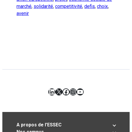
marché
,
solidarité
,
competitivité
,
defis
,
choix
,
avenir
LinkedIn
X
Facebook
Instagram
YouTube
A propos de l’ESSEC
Nos campus