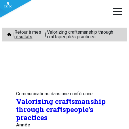
Aller
Retour à mes
Valorizing craftsmanship through
au
résultats
craftspeople’s practices
contenu
Communications dans une conférence
Valorizing craftsmanship
through craftspeople’s
practices
Année