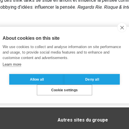
ng des think tanks se situe en amont et influence la pensée comm
obbying d’idées: influencer la pensée.
Regards Rie. Risque & In
About cookies on this site
We use cookies to collect and analyse information on site performance
and usage, to provide social media features and to enhance and
customise content and advertisements.
Learn more
Allow all
Deny all
Cookie settings
Autres sites du groupe