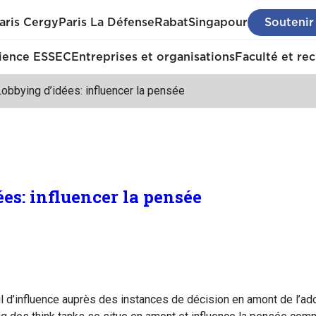
aris Cergy
Paris La Défense
Rabat
Singapour
Soutenir
ience ESSEC
Entreprises et organisations
Faculté et re
obbying d’idées: influencer la pensée
es: influencer la pensée
il d’influence auprès des instances de décision en amont de l’ad