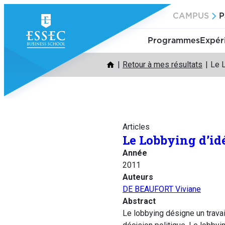
Aller
CAMPUS
P
au
contenu
Programmes
Expér
Retour à mes résultats
Le L
Articles
Le Lobbying d’idé
Année
2011
Auteurs
DE BEAUFORT Viviane
Abstract
Le lobbying désigne un trava