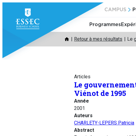
Aller
CAMPUS
P
au
contenu
Programmes
Expér
Retour à mes résultats
Le g
Articles
Le gouvernement 
Viénot de 1995
Année
2001
Auteurs
CHARLETY-LEPERS Patricia
Abstract