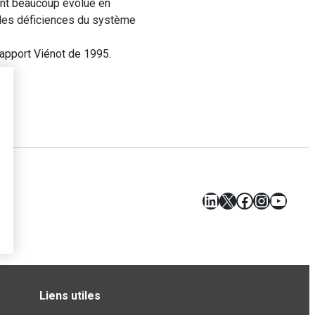
 ont beaucoup évolué en
e les déficiences du système
apport Viénot de 1995.
LinkedIn
X
Facebook
Instagr
YouT
Liens utiles