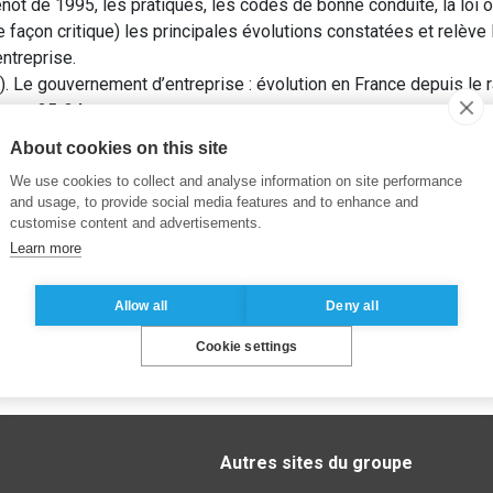
énot de 1995, les pratiques, les codes de bonne conduite, la loi
e façon critique) les principales évolutions constatées et relèv
ntreprise.
Le gouvernement d’entreprise : évolution en France depuis le r
e
, pp. 25-34.
About cookies on this site
We use cookies to collect and analyse information on site performance
and usage, to provide social media features and to enhance and
customise content and advertisements.
Learn more
Allow all
Deny all
Cookie settings
Autres sites du groupe