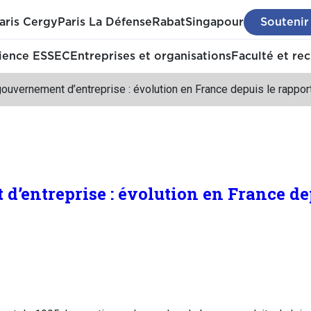
aris Cergy
Paris La Défense
Rabat
Singapour
Soutenir
ience ESSEC
Entreprises et organisations
Faculté et re
ouvernement d’entreprise : évolution en France depuis le rappo
d’entreprise : évolution en France de