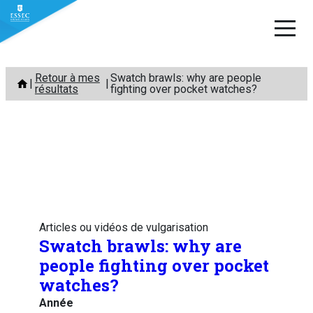
Aller
Retour à mes
Swatch brawls: why are people
au
résultats
fighting over pocket watches?
contenu
Articles ou vidéos de vulgarisation
Swatch brawls: why are
people fighting over pocket
watches?
Année