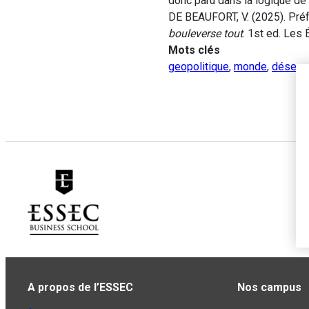
donc paru dans la logique de 
DE BEAUFORT, V. (2025). Préf
bouleverse tout
. 1st ed. Les 
Mots clés
geopolitique
,
monde
,
désequi
A propos de l’ESSEC
Nos campus