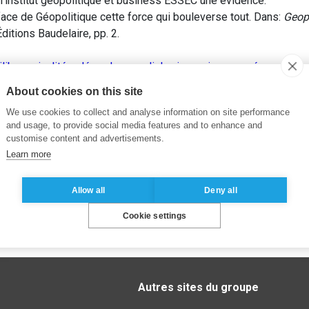
l’institut geopolitique et business ESSEC une evidence.
ace de Géopolitique cette force qui bouleverse tout. Dans:
Geopo
Éditions Baudelaire, pp. 2.
libres
,
rivalités
,
désordre mondial
,
crise
,
union européenne
,
gran
About cookies on this site
We use cookies to collect and analyse information on site performance
and usage, to provide social media features and to enhance and
customise content and advertisements.
Learn more
Allow all
Deny all
Cookie settings
Autres sites du groupe