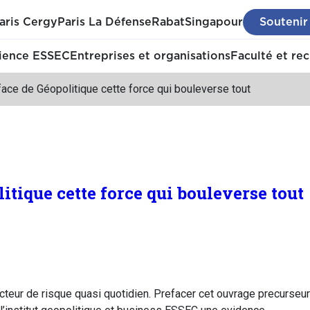
aris Cergy
Paris La Défense
Rabat
Singapour
Soutenir
ience ESSEC
Entreprises et organisations
Faculté et re
ace de Géopolitique cette force qui bouleverse tout
itique cette force qui bouleverse tout
cteur de risque quasi quotidien. Prefacer cet ouvrage precurseu