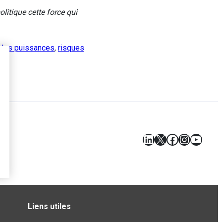
litique cette force qui
des puissances
,
risques
LinkedIn
X
Facebook
Instagr
YouT
Liens utiles