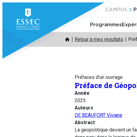
Aller
CAMPUS
P
au
contenu
Programmes
Expér
Retour à mes résultats
Préf
Préfaces d’un ouvrage
Préface de Géopol
Année
2025
Auteurs
DE BEAUFORT Viviane
Abstract
La geopolitique devient un fa