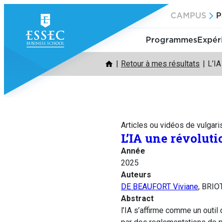
Aller
CAMPUS
P
au
contenu
Programmes
Expér
Retour à mes résultats
L’IA
Articles ou vidéos de vulgari
L’IA une révoluti
Année
2025
Auteurs
DE BEAUFORT Viviane
, BRIO
Abstract
l’IA s’affirme comme un outil 