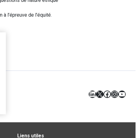
questions de nature éthique
à l’épreuve de l’équité.
LinkedIn
X
Facebook
Instagr
YouT
Liens utiles