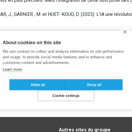
us en plus precises. Mais l’integration de cette outil pose des 
 J., GARNIER , M. et HUET- KOUO, D. (2025). L’IA une révolution 
aude
,
reglementation- refelxion ethique- risques -compliance
About cookies on this site
We use cookies to collect and analyse information on site performance
and usage, to provide social media features and to enhance and
customise content and advertisements.
Learn more
Allow all
Deny all
Cookie settings
Autres sites du groupe