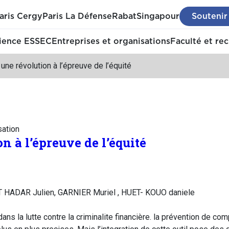
aris Cergy
Paris La Défense
Rabat
Singapour
Soutenir
ience ESSEC
Entreprises et organisations
Faculté et re
 une révolution à l’épreuve de l’équité
sation
on à l’épreuve de l’équité
T HADAR Julien, GARNIER Muriel , HUET- KOUO daniele
dans la lutte contre la criminalite financière. la prévention de co