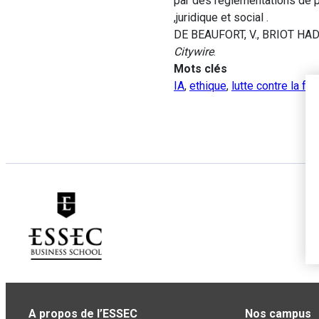
par des reglementations de pl
,juridique et social .
DE BEAUFORT, V., BRIOT HADAR,
Citywire
.
Mots clés
IA
,
ethique
,
lutte contre la fr
A propos de l’ESSEC
Nos campus