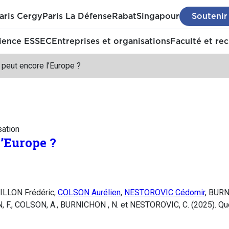
aris Cergy
Paris La Défense
Rabat
Singapour
Soutenir
ience ESSEC
Entreprises et organisations
Faculté et re
peut encore l’Europe ?
sation
l’Europe ?
ILLON Frédéric,
COLSON Aurélien
,
NESTOROVIC Cédomir
, BUR
 F., COLSON, A., BURNICHON , N. et NESTOROVIC, C. (2025). Que