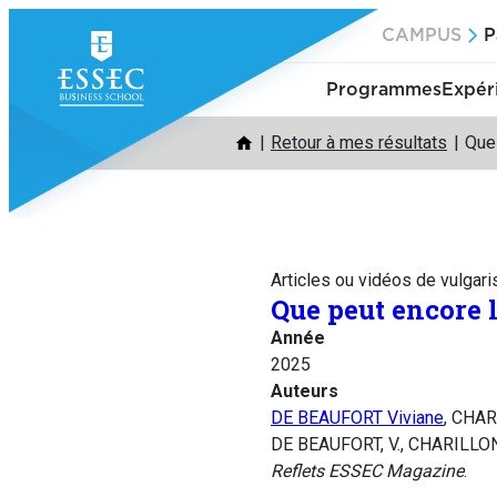
Aller
CAMPUS
P
au
contenu
Programmes
Expér
Retour à mes résultats
Que 
Articles ou vidéos de vulgari
Que peut encore 
Année
2025
Auteurs
DE BEAUFORT Viviane
, CHAR
DE BEAUFORT, V., CHARILLON,
Reflets ESSEC Magazine
.