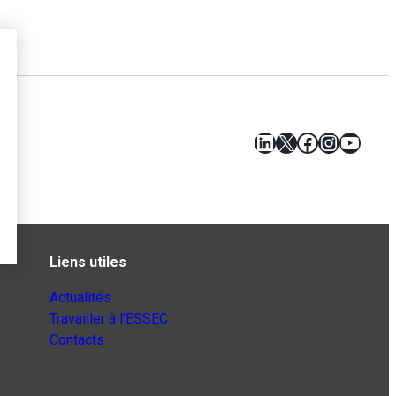
LinkedIn
X
Facebook
Instagr
YouT
Liens utiles
Actualités
Travailler à l’ESSEC
Contacts