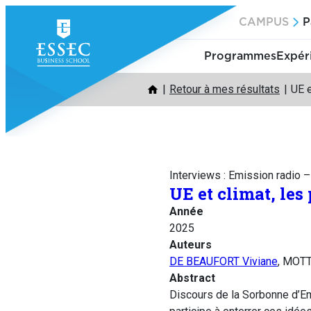
Aller
CAMPUS
P
au
contenu
Programmes
Expér
Retour à mes résultats
UE 
Interviews : Emission radio 
UE et climat, le
Année
2025
Auteurs
DE BEAUFORT Viviane
, MOTT
Abstract
Discours de la Sorbonne d’Em