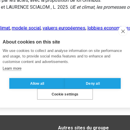
s par les actes, avec la proposition de loi Omnibus.
. et LAURENCE SCIALOM , L. 2025.
UE et climat, les promesses
limat
,
modele social
,
valuers européennes
,
lobbies economique
ltation,societe civile
About cookies on this site
We use cookies to collect and analyse information on site performance
and usage, to provide social media features and to enhance and
customise content and advertisements.
Learn more
Allow all
Deny all
Cookie settings
Autres sites du groupe