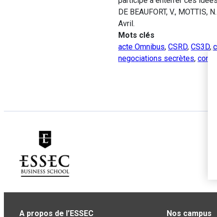
participe à enterrer ces idée
DE BEAUFORT, V., MOTTIS, N
Avril.
Mots clés
acte Omnibus
,
CSRD
,
CS3D
,
c
negociations secrètes
,
consu
A propos de l’ESSEC
Nos campus