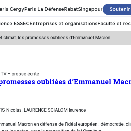
aris Cergy
Paris La Défense
Rabat
Singapour
Soutenir
ience ESSEC
Entreprises et organisations
Faculté et re
et climat, les promesses oubliées d’Emmanuel Macron
– TV – presse écrite
s promesses oubliées d’Emmanuel Mac
IS Nicolas, LAURENCE SCIALOM laurence
manuel Macron en défense de l’idéal européen : démocratie, clima