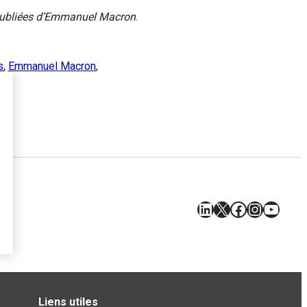
 oubliées d’Emmanuel Macron
.
s
,
Emmanuel Macron
,
LinkedIn
X
Facebook
Instagr
YouT
Liens utiles