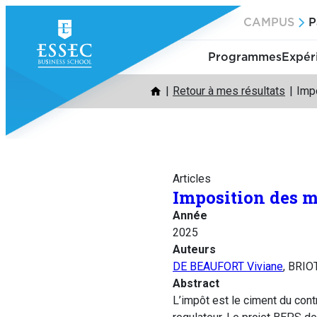
Aller
CAMPUS
P
au
contenu
Programmes
Expér
Retour à mes résultats
Impo
Articles
Imposition des m
Année
2025
Auteurs
DE BEAUFORT Viviane
, BRIO
Abstract
L’impôt est le ciment du cont