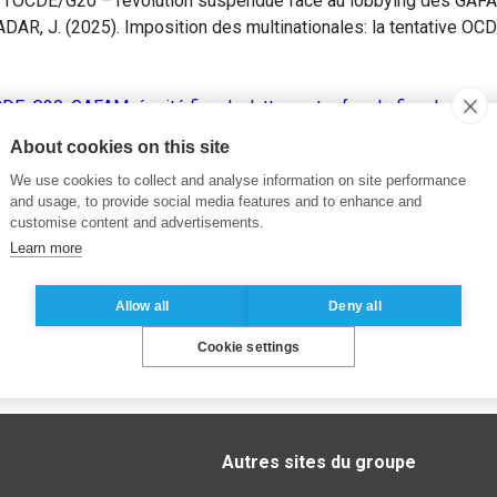
de l’OCDE/G20 – révolution suspendue face au lobbying des GAF
AR, J. (2025). Imposition des multinationales: la tentative O
CDE
,
G20
,
GAFAM
,
équité fiscale
,
lutte contre fraude fiscale
,
role
About cookies on this site
We use cookies to collect and analyse information on site performance
and usage, to provide social media features and to enhance and
customise content and advertisements.
Learn more
Allow all
Deny all
Cookie settings
Autres sites du groupe