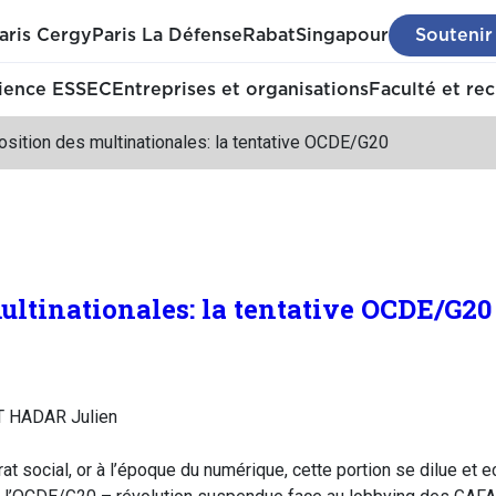
aris Cergy
Paris La Défense
Rabat
Singapour
Soutenir
ience ESSEC
Entreprises et organisations
Faculté et re
sition des multinationales: la tentative OCDE/G20
ultinationales: la tentative OCDE/G20
T HADAR Julien
rat social, or à l’époque du numérique, cette portion se dilue et