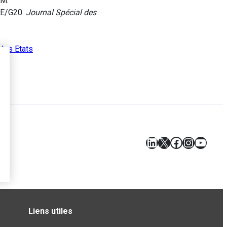
AM.
CDE/G20.
Journal Spécial des
 des Etats
LinkedIn
X
Facebook
Instagr
YouT
Liens utiles