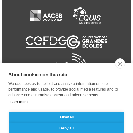
About cookies on this site
We use cookies to collect and analyse information on site
performance and usage, to provide social media features and to
enhance and customise content and advertisements.
Learn more
Allow all
© 2024 ESSEC
Mentions légales
–
Protection
Deny all
Business School
des données personnelles