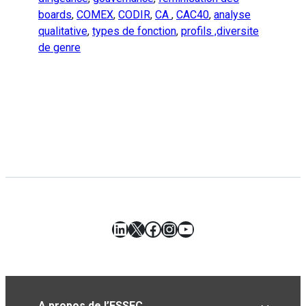
boards
,
COMEX
,
CODIR
,
CA
,
CAC40
,
analyse
qualitative
,
types de fonction
,
profils ,diversite
de genre
LinkedIn
X
Facebook
Instagram
YouTube
A propos de l’ESSEC