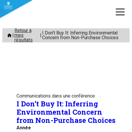
Aller
Retour à
I Don’t Buy It: Inferring Environmental
mes
au
Concern from Non-Purchase Choices
résultats
contenu
Communications dans une conférence
I Don’t Buy It: Inferring
Environmental Concern
from Non-Purchase Choices
Année