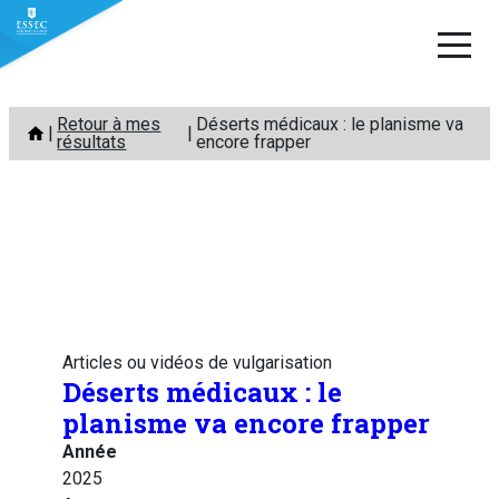
Aller
Retour à mes
Déserts médicaux : le planisme va
au
résultats
encore frapper
contenu
Articles ou vidéos de vulgarisation
Déserts médicaux : le
planisme va encore frapper
Année
2025