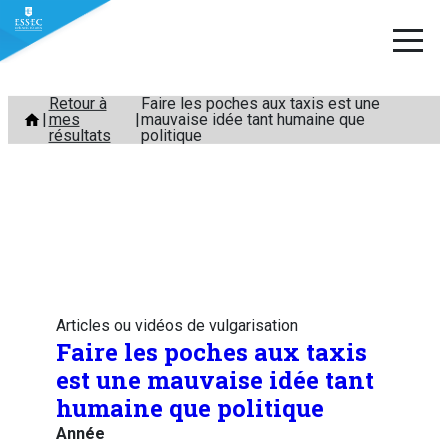
Aller
Retour à
Faire les poches aux taxis est une
mes
mauvaise idée tant humaine que
au
résultats
politique
contenu
Articles ou vidéos de vulgarisation
Faire les poches aux taxis
est une mauvaise idée tant
humaine que politique
Année