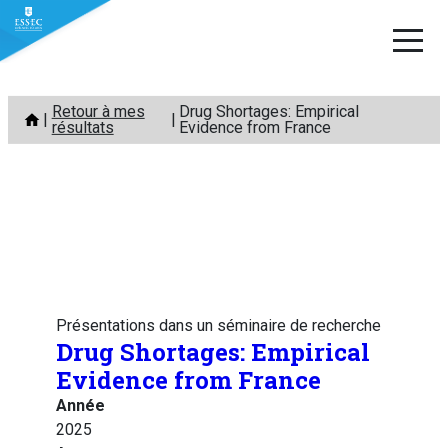
Aller
Retour à mes
Drug Shortages: Empirical
au
résultats
Evidence from France
contenu
Présentations dans un séminaire de recherche
Drug Shortages: Empirical
Evidence from France
Année
2025