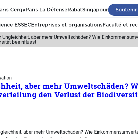
aris Cergy
Paris La Défense
Rabat
Singapour
Soutenir
ience ESSEC
Entreprises et organisations
Faculté et re
 Ungleichheit, aber mehr Umweltschäden? Wie Einkommensumver
rsität beeinflusst
sation
hheit, aber mehr Umweltschäden? W
eilung den Verlust der Biodiversitä
ngleichheit, aber mehr Umweltschäden? Wie Einkommensumvertei