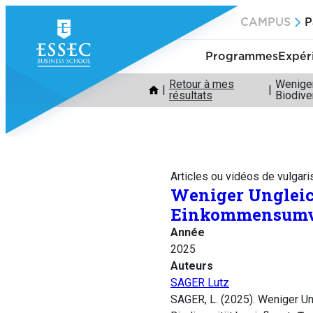
Aller
CAMPUS
P
au
contenu
Programmes
Expér
Retour à mes
Weniger
résultats
Biodive
Articles ou vidéos de vulgari
Weniger Ungleic
Einkommensumvert
Année
2025
Auteurs
SAGER Lutz
SAGER, L. (2025). Weniger U