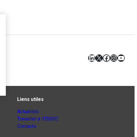
LinkedIn
X
Facebook
Instagr
YouT
Liens utiles
Actualités
Travailler à l’ESSEC
Contacts