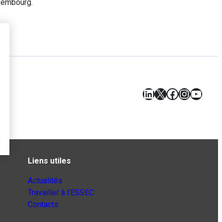
uxembourg.
LinkedIn
X
Facebook
Instagr
YouT
Liens utiles
Actualités
Travailler à l’ESSEC
Contacts