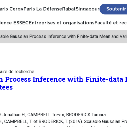
aris Cergy
Paris La Défense
Rabat
Singapour
Soutenir
ience ESSEC
Entreprises et organisations
Faculté et re
lable Gaussian Process Inference with Finite-data Mean and Var
aire de recherche
n Process Inference with Finite-dat
tees
S Jonathan H., CAMPBELL Trevor, BRODERICK Tamara
, CAMPBELL, T. et BRODERICK, T. (2019). Scalable Gaussian Pro