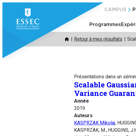
Aller
CAMPUS
P
au
contenu
Programmes
Expér
Retour à mes résultats
Sca
Présentations dans un sémin
Scalable Gaussia
Variance Guaran
Année
2019
Auteurs
KASPRZAK Mikolaj
, HUGGIN
KASPRZAK, M., HUGGINS, J.H.