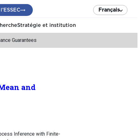
 l’ESSEC
Français
cherche
Stratégie et institution
iance Guarantees
a Mean and
cess Inference with Finite-