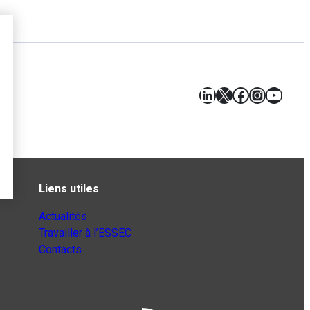
LinkedIn
X
Facebook
Instagr
YouT
Liens utiles
Actualités
Travailler à l’ESSEC
Contacts