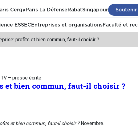
aris Cergy
Paris La Défense
Rabat
Singapour
Soutenir
ience ESSEC
Entreprises et organisations
Faculté et re
eprise: profits et bien commun, faut-il choisir ?
– TV – presse écrite
ts et bien commun, faut-il choisir ?
ofits et bien commun, faut-il choisir ?
Novembre.