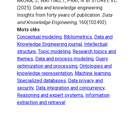
AKOKA, J., WATTIAU, I., PRAT, N. et STOREY, V.C.
(2025). Data and knowledge engineering:
Insights from forty years of publication.
Data
and Knowledge Engineering
, 160(102492).
Mots clés
Conceptual modeling
,
Bibliometrics
,
Data and
Knowledge Engineering journal
,
Intellectual
structure
,
Topic modeling
,
Research topics and
themes
,
Data and process modeling
,
Query
optimization and processing
,
Ontologies and
knowledge representation
,
Machine learning
,
Specialized databases
,
Data privacy and
security
,
Data integration and concurrency
,
Reasoning and expert systems
,
Information
extraction and retrieval