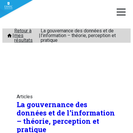
Aller
Retour à
La gouvernance des données et de
mes
l’information – théorie, perception et
au
résultats
pratique
contenu
Articles
La gouvernance des
données et de l’information
– théorie, perception et
pratique