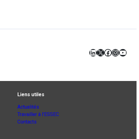
LinkedIn
X
Facebook
Instagr
YouT
Liens utiles
Actualités
Travailler à l’ESSEC
Contacts