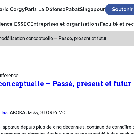
aris Cergy
Paris La Défense
Rabat
Singapour
Soutenir
ience ESSEC
Entreprises et organisations
Faculté et re
odélisation conceptuelle – Passé, présent et futur
nférence
onceptuelle – Passé, présent et futur
olas
, AKOKA Jacky, STOREY V.C
e, apparue depuis plus de cinq décennies, continue de connaîtr