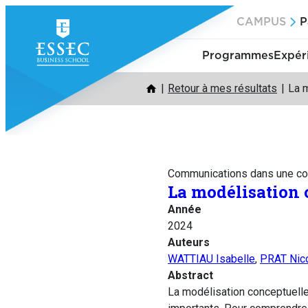
Aller
CAMPUS
P
au
contenu
Programmes
Expér
Retour à mes résultats
La m
Communications dans une co
La modélisation c
Année
2024
Auteurs
WATTIAU Isabelle
,
PRAT Nic
Abstract
La modélisation conceptuell