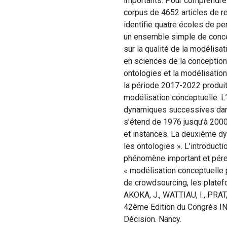
importants. Pour comprendre
corpus de 4652 articles de re
identifie quatre écoles de pe
un ensemble simple de concep
sur la qualité de la modélisa
en sciences de la conception 
ontologies et la modélisation
la période 2017-2022 produit
modélisation conceptuelle. L’
dynamiques successives dans 
s’étend de 1976 jusqu’à 2000
et instances. La deuxième dy
les ontologies ». L’introducti
phénomène important et péren
« modélisation conceptuelle 
de crowdsourcing, les platef
AKOKA, J., WATTIAU, I., PRAT,
42ème Edition du Congrès IN
Décision. Nancy.