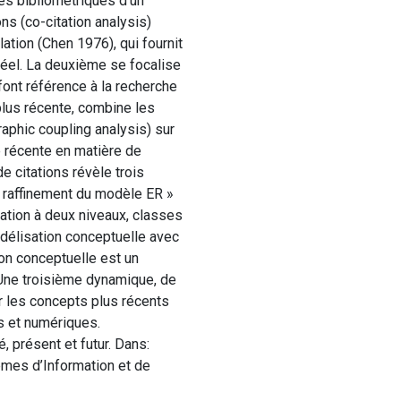
s bibliométriques d’un
ns (co-citation analysis)
ation (Chen 1976), qui fournit
réel. La deuxième se focalise
font référence à la recherche
 plus récente, combine les
aphic coupling analysis) sur
e récente en matière de
 citations révèle trois
« raffinement du modèle ER »
ation à deux niveaux, classes
odélisation conceptuelle avec
ion conceptuelle est un
 Une troisième dynamique, de
r les concepts plus récents
s et numériques.
, présent et futur. Dans:
mes d’Information et de