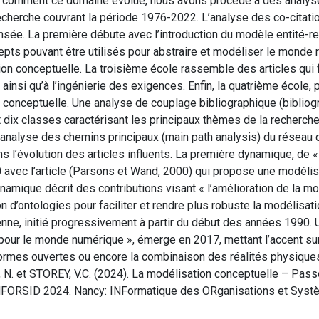
 comment ce domaine évolue, nous avons procédé à des analyse
cherche couvrant la période 1976-2022. L’analyse des co-citatio
nsée. La première débute avec l’introduction du modèle entité-rel
ts pouvant être utilisés pour abstraire et modéliser le monde 
tion conceptuelle. La troisième école rassemble des articles qui 
ainsi qu’à l’ingénierie des exigences. Enfin, la quatrième école,
 conceptuelle. Une analyse de couplage bibliographique (bibliogr
 dix classes caractérisant les principaux thèmes de la recherch
analyse des chemins principaux (main path analysis) du réseau de
l’évolution des articles influents. La première dynamique, de 
 avec l’article (Parsons et Wand, 2000) qui propose une modélis
namique décrit des contributions visant « l’amélioration de la m
on d’ontologies pour faciliter et rendre plus robuste la modélisat
ne, initié progressivement à partir du début des années 1990.
pour le monde numérique », émerge en 2017, mettant l’accent su
ormes ouvertes ou encore la combinaison des réalités physique
 N. et STOREY, V.C. (2024). La modélisation conceptuelle – Passé
FORSID 2024. Nancy: INFormatique des ORganisations et Systè