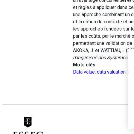
un avantage concurrentiel et 
et règles à appliquer dans ce
une approche combinant un co
et la notion de contexte et u
les approches fondées sur le
par les coûts, par le marché o
permettant une validation de s
AKOKA, J. et WATTIAU, I. (20
d’Ingénierie des Systèmes d’
Mots clés
Data value
,
data valuation
,
co