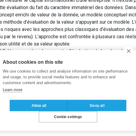
de mesurer le capital informationnel d’une entreprise. Il n’exist
tte évaluation du fait du caractère immatériel des données. Dans
ncept enrichi de valeur de la donnée, un modèle conceptuel incl
ne méthode d’évaluation de la valeur s’appuyant sur ce modèle. L’
s risques avec les approches plus classiques d’évaluation des 
u par le revenu). L’approche est confrontée à plusieurs cas réels 
on utilité et de sa valeur ajoutée.
24). Une approche arborescente d’évaluation de la valeur des d
Information
, 4(2).
About cookies on this site
We use cookies to collect and analyse information on site performance
nceptual model
,
analytical hierarchy process (AHP)
,
context
,
risk
and usage, to provide social media features and to enhance and
customise content and advertisements.
Learn more
Allow all
Deny all
Cookie settings