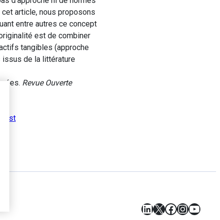
e pas d’approche ni de normes
 cet article, nous proposons
uant entre autres ce concept
originalité est de combiner
actifs tangibles (approche
issus de la littérature
onnées.
Revue Ouverte
,
cost
LinkedIn
X
Facebook
Instagr
YouT