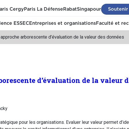
aris Cergy
Paris La Défense
Rabat
Singapour
Soutenir
ience ESSEC
Entreprises et organisations
Faculté et re
 approche arborescente d’évaluation de la valeur des données
orescente d’évaluation de la valeur 
acky
atégique pour les organisations. Evaluer leur valeur permet d’iden