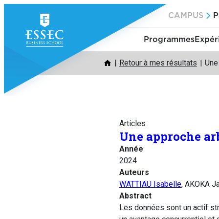
Aller
CAMPUS
P
au
contenu
Programmes
Expér
Retour à mes résultats
Une
Articles
Une approche arb
Année
2024
Auteurs
WATTIAU Isabelle
, AKOKA J
Abstract
Les données sont un actif str