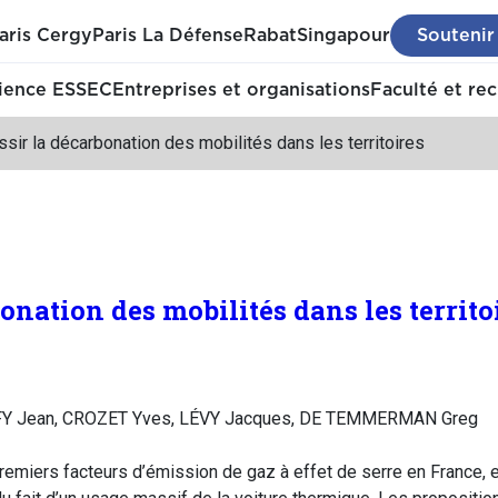
aris Cergy
Paris La Défense
Rabat
Singapour
Soutenir
ience ESSEC
Entreprises et organisations
Faculté et re
sir la décarbonation des mobilités dans les territoires
onation des mobilités dans les territo
FY Jean, CROZET Yves, LÉVY Jacques, DE TEMMERMAN Greg
remiers facteurs d’émission de gaz à effet de serre en France, et