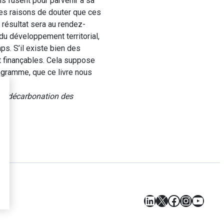
s fusent pour parvenir à sa
nnes raisons de douter que ces
e résultat sera au rendez-
du développement territorial,
s. S’il existe bien des
et finançables. Cela suppose
ogramme, que ce livre nous
 la décarbonation des
LinkedIn
X
Facebook
Instagr
YouT