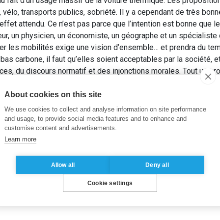
 fait d’un usage massif de la voiture thermique. Les proposition
e, vélo, transports publics, sobriété. Il y a cependant de très bo
’effet attendu. Ce n’est pas parce que l’intention est bonne que l
r, un physicien, un économiste, un géographe et un spécialiste 
er les mobilités exige une vision d’ensemble… et prendra du temp
bas carbone, il faut qu’elles soient acceptables par la société, 
ces, du discours normatif et des injonctions morales. Tout un pr
QUEKER, E., LÉVY, J. et DE TEMMERMAN, G. [Eds] (2025).
Réussir
About cookies on this site
. 1st ed. Paris: Éditions de l’Aube.
We use cookies to collect and analyse information on site performance
and usage, to provide social media features and to enhance and
customise content and advertisements.
Learn more
Allow all
Deny all
Cookie settings