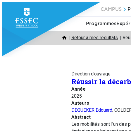
Aller
CAMPUS
P
au
contenu
Programmes
Expér
Retour à mes résultats
Réus
Direction d’ouvrage
Réussir la décarb
Année
2025
Auteurs
DEQUEKER Edouard
, COLDE
Abstract
Les mobilités sont l’un des p