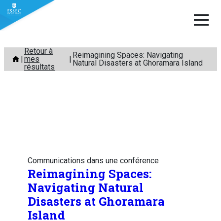
Aller
Retour à
Reimagining Spaces: Navigating
mes
au
Natural Disasters at Ghoramara Island
résultats
contenu
Communications dans une conférence
Reimagining Spaces:
Navigating Natural
Disasters at Ghoramara
Island