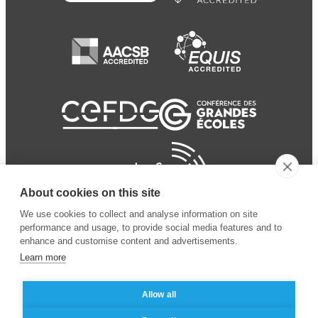
About cookies on this site
We use cookies to collect and analyse information on site
performance and usage, to provide social media features and to
enhance and customise content and advertisements.
Learn more
Allow all
© 2024 ESSEC
Mentions légales
–
Protection