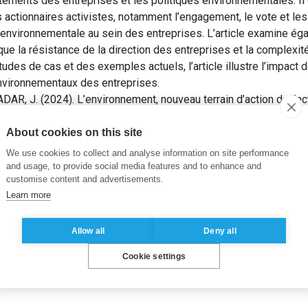
tements des entreprises et les politiques environnementales. Il
 actionnaires activistes, notamment l’engagement, le vote et l
 environnementale au sein des entreprises. L’article examine ég
 que la résistance de la direction des entreprises et la complexit
udes de cas et des exemples actuels, l’article illustre l’impact d
vironnementaux des entreprises.
R, J. (2024). L’environnement, nouveau terrain d’action de l’ac
About cookies on this site
cies
,
Corporate responsibility
,
Corporate governance
We use cookies to collect and analyse information on site performance
and usage, to provide social media features and to enhance and
customise content and advertisements.
Learn more
Allow all
Deny all
Cookie settings