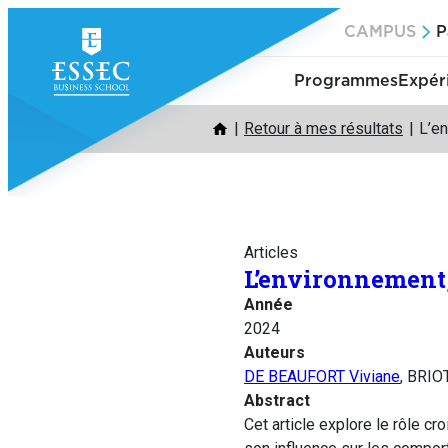
Aller
CAMPUS
P
au
contenu
Programmes
Expér
Retour à mes résultats
L’en
Articles
L’environnement,
Année
2024
Auteurs
DE BEAUFORT Viviane
, BRIO
Abstract
Cet article explore le rôle c