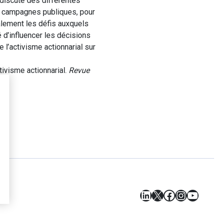
 discute des différentes
es campagnes publiques, pour
alement les défis auxquels
é d’influencer les décisions
e l’activisme actionnarial sur
tivisme actionnarial.
Revue
LinkedIn
X
Facebook
Instagr
YouT