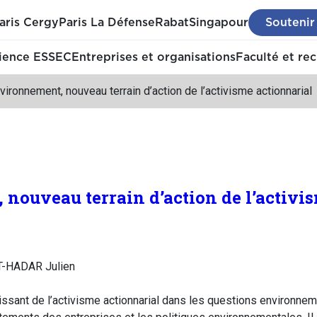
aris Cergy
Paris La Défense
Rabat
Singapour
Soutenir
ience ESSEC
Entreprises et organisations
Faculté et re
vironnement, nouveau terrain d’action de l’activisme actionnarial
 nouveau terrain d’action de l’activi
T-HADAR Julien
roissant de l’activisme actionnarial dans les questions environne