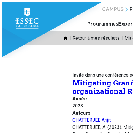
Aller
CAMPUS
P
au
contenu
Programmes
Expér
Retour à mes résultats
Miti
Invité dans une conférence 
Mitigating Grand
organizational R
Année
2023
Auteurs
CHATTERJEE Arijit
CHATTERJEE, A. (2023). Mitig