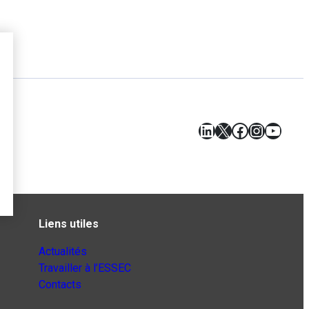
LinkedIn
X
Facebook
Instagr
YouT
Liens utiles
Actualités
Travailler à l’ESSEC
Contacts