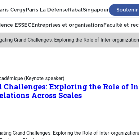
aris Cergy
Paris La Défense
Rabat
Singapour
Soutenir
ience ESSEC
Entreprises et organisations
Faculté et re
gating Grand Challenges: Exploring the Role of Inter-organizatio
académique (Keynote speaker)
 Challenges: Exploring the Role of In
elations Across Scales
ating Grand Challenges: Exploring the Role of Inter-organization