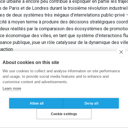
nce urbaine a encore peu contribué à expliquer en partie les traje
as de Paris et de Londres durant la troisième révolution industriel
les de deux systèmes très inégaux d’interrelations public-privé –
acité à moyen terme à produire des décisions stratégiques coord
ces deux réalités par la comparaison des écosystèmes de promoti
ce économique des villes, en tant que système d’interactions fl
ance publique, joue un rôle catalyseur de la dynamique des ville
action.
action public-privé dans le Grand Paris et le Grand Londres au
About cookies on this site
versalités
, 1(168), pp. 33-53.
We use cookies to collect and analyse information on site performance
e interactions
,
economic governance
,
Greater Paris
,
economic pr
and usage, to provide social media features and to enhance and
customise content and advertisements.
Learn more
Allow all
Deny all
Cookie settings