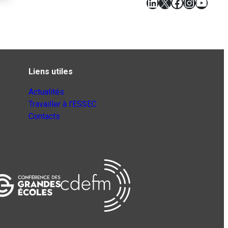
LinkedIn
X
Facebook
Instagr
YouT
Liens utiles
Actualités
Travailler à l’ESSEC
Contacts