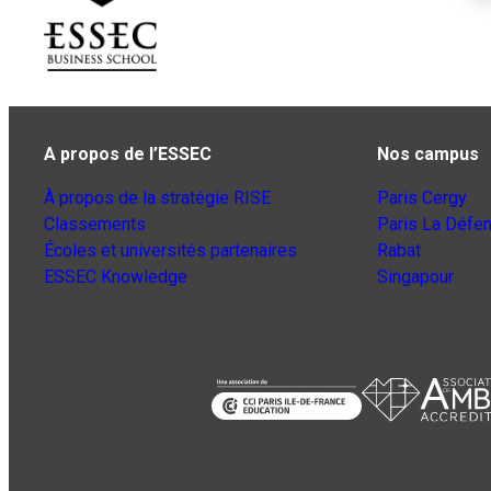
A propos de l’ESSEC
Nos campus
À propos de la stratégie RISE
Paris Cergy
Classements
Paris La Défe
Écoles et universités partenaires
Rabat
ESSEC Knowledge
Singapour