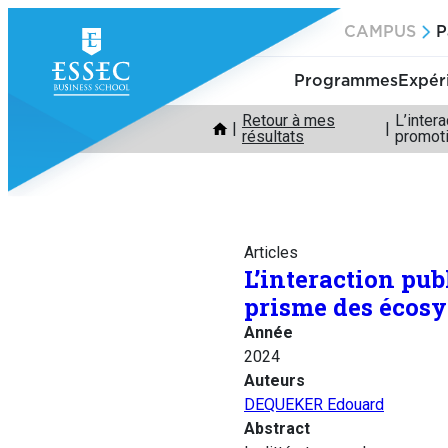
Aller
CAMPUS
P
au
contenu
Programmes
Expér
Retour à mes
L’inter
résultats
promot
Articles
L’interaction pub
prisme des écos
Année
2024
Auteurs
DEQUEKER Edouard
Abstract