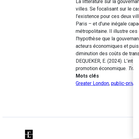
La littérature sur la gouverna
villes. Se focalisant sur le c
l’existence pour ces deux vil
Paris – et d’une inégale cap
métropolitaine. Il illustre 
l’hypothèse que la gouvernan
acteurs économiques et puiss
diminution des coûts de trans
DEQUEKER, E. (2024). L’inter
promotion économique.
Trans
Mots clés
Greater London
,
public-privat