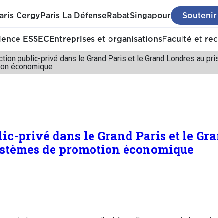
aris Cergy
Paris La Défense
Rabat
Singapour
Soutenir
ience ESSEC
Entreprises et organisations
Faculté et re
action public-privé dans le Grand Paris et le Grand Londres au 
ion économique
lic-privé dans le Grand Paris et le Gr
ystèmes de promotion économique