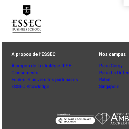
A propos de l’ESSEC
Nos campus
À propos de la stratégie RISE
Paris Cergy
Classements
Paris La Défe
Écoles et universités partenaires
Rabat
ESSEC Knowledge
Singapour