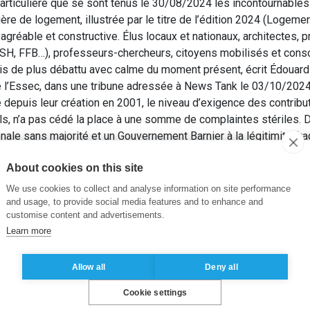
rticulière que se sont tenus le 30/08/2024 les incontournables E
ière de logement, illustrée par le titre de l’édition 2024 (Logement
agréable et constructive. Élus locaux et nationaux, architectes,
USH, FFB…), professeurs-chercheurs, citoyens mobilisés et cons
ois de plus débattu avec calme du moment présent, écrit Édouard
e l’Essec, dans une tribune adressée à News Tank le 03/10/2024
epuis leur création en 2001, le niveau d’exigence des contribut
s, n’a pas cédé la place à une somme de complaintes stériles. Da
ale sans majorité et un Gouvernement Barnier à la légitimité frag
rages budgétaires imminents et cruciaux, les acteurs de la filière
About cookies on this site
ives. Il aurait été surprenant que le terme de « crise » n’occupe p
 sont au rouge. Voici la tribune d’Édouard Dequeker.
We use cookies to collect and analyse information on site performance
ce du débat démocratique sur le logement : retour sur les Entret
and usage, to provide social media features and to enhance and
customise content and advertisements.
Learn more
Allow all
Deny all
Cookie settings