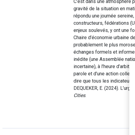
C’est dans une atmosphère pa
gravité de la situation en mat
répondu une journée sereine, 
constructeurs, fédérations (
enjeux soulevés, y ont une f
Chaire d’économie urbaine d
probablement le plus morose d
échanges formels et informel
inédite (une Assemblée nation
incertaine), à l’heure d’arbit
parole et d’une action collect
dire que tous les indicateurs
DEQUEKER, E. (2024). L’urgen
Cities
.