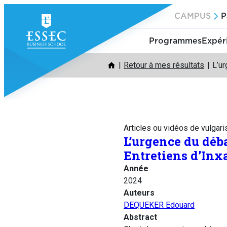
Aller
CAMPUS
P
au
contenu
Programmes
Expér
Retour à mes résultats
L’ur
Articles ou vidéos de vulgari
L’urgence du déba
Entretiens d’Inx
Année
2024
Auteurs
DEQUEKER Edouard
Abstract