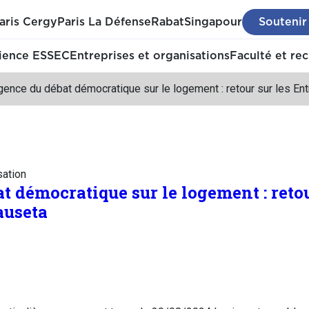
aris Cergy
Paris La Défense
Rabat
Singapour
Soutenir
ience ESSEC
Entreprises et organisations
Faculté et re
gence du débat démocratique sur le logement : retour sur les Ent
sation
t démocratique sur le logement : retou
auseta