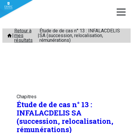
Aller
Retour à
Étude de de cas n° 13 : INFALACDELIS
mes
SA (succession, relocalisation,
au
résultats
rémunérations)
contenu
Chapitres
Étude de de cas n° 13 :
INFALACDELIS SA
(succession, relocalisation,
rémunérations)