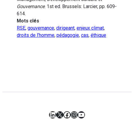
Gouvernance
. 1st ed. Brussels: Larcier, pp. 609-
614.
Mots clés
RSE
,
gouvernance
,
dirigeant
,
enjeux climat
,
droits de l’homme
,
pédagogie
,
cas
,
éthique
LinkedIn
X
Facebook
Instagram
YouTube